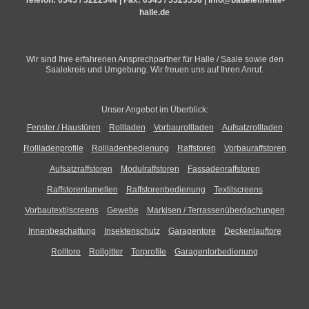
halle.de
Wir sind Ihre erfahrenen Ansprechpartner für Halle / Saale sowie den
Saalekreis und Umgebung. Wir freuen uns auf Ihren Anruf.
Unser Angebot im Überblick:
Fenster / Haustüren
Rollladen
Vorbaurollladen
Aufsatzrollladen
Rollladenprofile
Rollladenbedienung
Raffstoren
Vorbauraffstoren
Aufsatzraffstoren
Modulraffstoren
Fassadenraffstoren
Raffstorenlamellen
Raffstorenbedienung
Textilscreens
Vorbautextilscreens
Gewebe
Markisen / Terrassenüberdachungen
Innenbeschattung
Insektenschutz
Garagentore
Deckenlauftore
Rolltore
Rollgitter
Torprofile
Garagentorbedienung