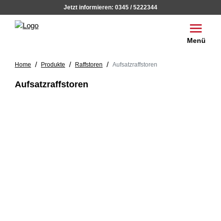
Jetzt informieren:
0345 / 5222344
Toggle 
Menü
/
/
/
Home
Produkte
Raffstoren
Aufsatzraffstoren
Aufsatzraffstoren